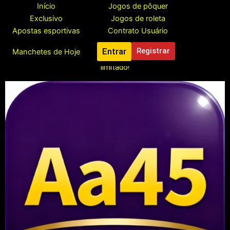
Pular
Início
Jogos de pôquer
para
Exclusivo
Jogos de roleta
o
Apostas esportivas
Contrato Usuário
conteúdo
Entrar
Registrar
Manchetes de Hoje
Registre-se para reivindicar seu bônus grátis de R$888, tempo
limitado!