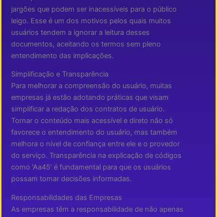
jargões que podem ser inacessíveis para o público
leigo. Esse é um dos motivos pelos quais muitos
usuários tendem a ignorar a leitura desses
documentos, aceitando os termos sem pleno
entendimento das implicações.
Simplificação e Transparência
Para melhorar a compreensão do usuário, muitas
empresas já estão adotando práticas que visam
simplificar a redação dos contratos de usuário.
Tornar o conteúdo mais acessível e direto não só
favorece o entendimento do usuário, mas também
melhora o nível de confiança entre ele e o provedor
do serviço. Transparência na explicação de códigos
como 'Aa45' é fundamental para que os usuários
possam tomar decisões informadas.
Responsabilidades das Empresas
As empresas têm a responsabilidade de não apenas