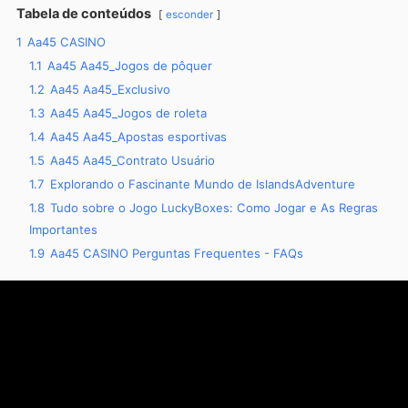
Tabela de conteúdos
esconder
1
Aa45 CASINO
1.1
Aa45 Aa45_Jogos de pôquer
1.2
Aa45 Aa45_Exclusivo
1.3
Aa45 Aa45_Jogos de roleta
1.4
Aa45 Aa45_Apostas esportivas
1.5
Aa45 Aa45_Contrato Usuário
1.7
Explorando o Fascinante Mundo de IslandsAdventure
1.8
Tudo sobre o Jogo LuckyBoxes: Como Jogar e As Regras
Importantes
1.9
Aa45 CASINO Perguntas Frequentes - FAQs