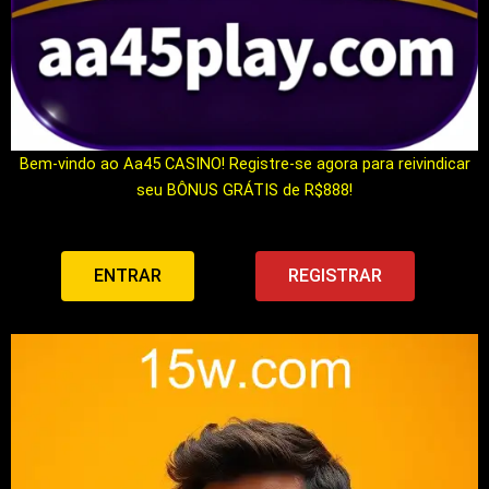
Bem-vindo ao Aa45 CASINO! Registre-se agora para reivindicar
seu BÔNUS GRÁTIS de R$888!
ENTRAR
REGISTRAR