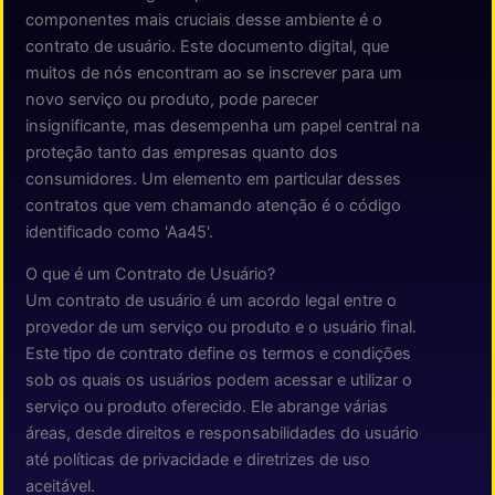
componentes mais cruciais desse ambiente é o
contrato de usuário. Este documento digital, que
muitos de nós encontram ao se inscrever para um
novo serviço ou produto, pode parecer
insignificante, mas desempenha um papel central na
proteção tanto das empresas quanto dos
consumidores. Um elemento em particular desses
contratos que vem chamando atenção é o código
identificado como 'Aa45'.
O que é um Contrato de Usuário?
Um contrato de usuário é um acordo legal entre o
provedor de um serviço ou produto e o usuário final.
Este tipo de contrato define os termos e condições
sob os quais os usuários podem acessar e utilizar o
serviço ou produto oferecido. Ele abrange várias
áreas, desde direitos e responsabilidades do usuário
até políticas de privacidade e diretrizes de uso
aceitável.