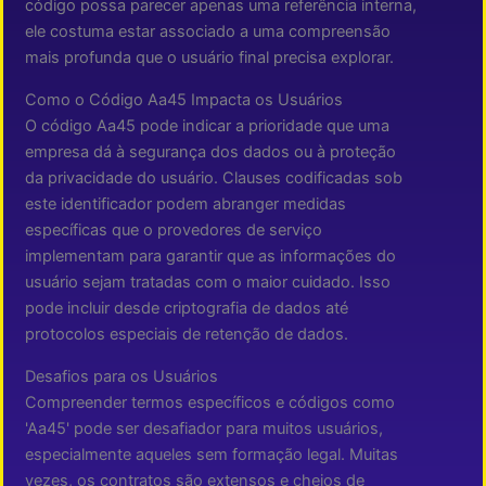
código possa parecer apenas uma referência interna,
ele costuma estar associado a uma compreensão
mais profunda que o usuário final precisa explorar.
Como o Código Aa45 Impacta os Usuários
O código Aa45 pode indicar a prioridade que uma
empresa dá à segurança dos dados ou à proteção
da privacidade do usuário. Clauses codificadas sob
este identificador podem abranger medidas
específicas que o provedores de serviço
implementam para garantir que as informações do
usuário sejam tratadas com o maior cuidado. Isso
pode incluir desde criptografia de dados até
protocolos especiais de retenção de dados.
Desafios para os Usuários
Compreender termos específicos e códigos como
'Aa45' pode ser desafiador para muitos usuários,
especialmente aqueles sem formação legal. Muitas
vezes, os contratos são extensos e cheios de