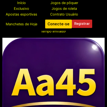
Pular
Início
Jogos de pôquer
para
Exclusivo
Jogos de roleta
o
Apostas esportivas
Contrato Usuário
conteúdo
Conecte-se
Registrar
Manchetes de Hoje
Registre-se para reivindicar seu bônus grátis de R$888 Reais, por
tempo limitado!