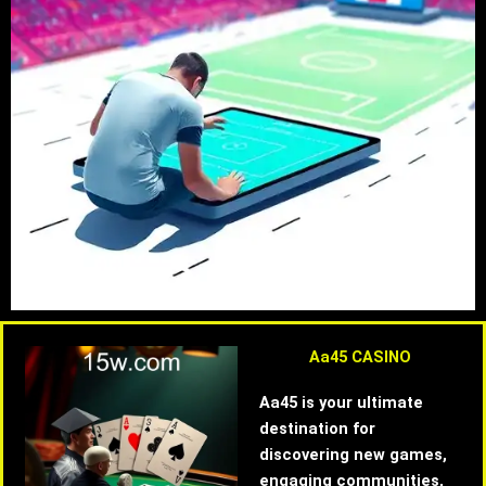
Aa45 CASINO
Aa45 is your ultimate
destination for
discovering new games,
engaging communities,