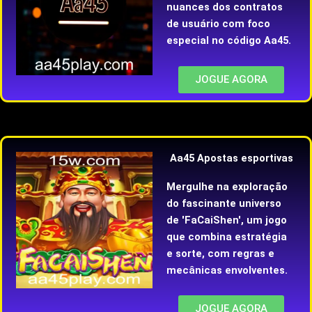
nuances dos contratos
de usuário com foco
especial no código Aa45.
JOGUE AGORA
Aa45 Apostas esportivas
Mergulhe na exploração
do fascinante universo
de 'FaCaiShen', um jogo
que combina estratégia
e sorte, com regras e
mecânicas envolventes.
JOGUE AGORA