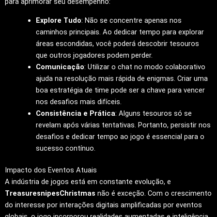
para aprimorar seu desempenho:
Explore Tudo
: Não se concentre apenas nos
caminhos principais. Ao dedicar tempo para explorar
áreas escondidas, você poderá descobrir tesouros
que outros jogadores podem perder.
Comunicação
: Utilizar o chat no modo colaborativo
ajuda na resolução mais rápida de enigmas. Criar uma
boa estratégia de time pode ser a chave para vencer
nos desafios mais difíceis.
Consistência e Prática
: Alguns tesouros só se
revelam após várias tentativas. Portanto, persistir nos
desafios e dedicar tempo ao jogo é essencial para o
sucesso contínuo.
Impacto dos Eventos Atuais
A indústria de jogos está em constante evolução, e
TreasuresnipesChristmas
não é exceção. Com o crescimento
do interesse por interações digitais amplificadas por eventos
globais, o jogo incorporou realidades aumentadas e inteligência