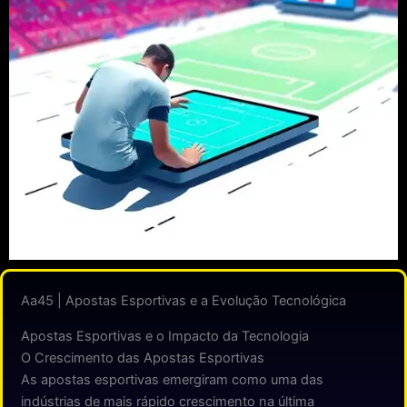
Aa45 | Apostas Esportivas e a Evolução Tecnológica
Apostas Esportivas e o Impacto da Tecnologia
O Crescimento das Apostas Esportivas
As apostas esportivas emergiram como uma das
indústrias de mais rápido crescimento na última