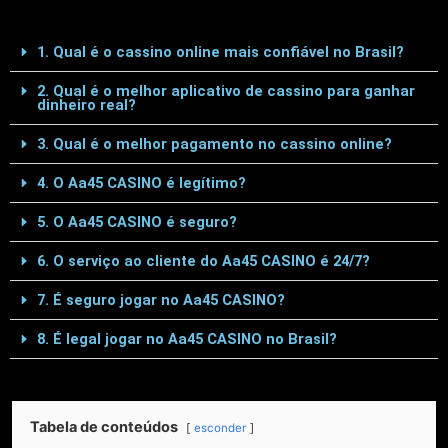
1. Qual é o cassino online mais confiável no Brasil?
2. Qual é o melhor aplicativo de cassino para ganhar
dinheiro real?
3. Qual é o melhor pagamento no cassino online?
4. O Aa45 CASINO é legítimo?
5. O Aa45 CASINO é seguro?
6. O serviço ao cliente do Aa45 CASINO é 24/7?
7. É seguro jogar no Aa45 CASINO?
8. É legal jogar no Aa45 CASINO no Brasil?
Tabela de conteúdos
esconder