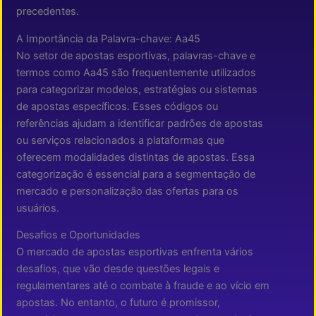
precedentes.
A Importância da Palavra-chave: Aa45
No setor de apostas esportivas, palavras-chave e
termos como Aa45 são frequentemente utilizados
para categorizar modelos, estratégias ou sistemas
de apostas específicos. Esses códigos ou
referências ajudam a identificar padrões de apostas
ou serviços relacionados a plataformas que
oferecem modalidades distintas de apostas. Essa
categorização é essencial para a segmentação de
mercado e personalização das ofertas para os
usuários.
Desafios e Oportunidades
O mercado de apostas esportivas enfrenta vários
desafios, que vão desde questões legais e
regulamentares até o combate à fraude e ao vício em
apostas. No entanto, o futuro é promissor,