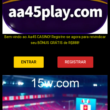
Bem-vindo ao Aa45 CASINO! Registre-se agora para reivindicar
seu BÔNUS GRÁTIS de R$888!
ENTRAR
REGISTRAR