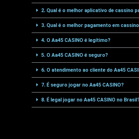
2. Qual é o melhor aplicativo de cassino p
3. Qual é o melhor pagamento em cassino
4. O Aa45 CASINO é legítimo?
5. O Aa45 CASINO é seguro?
6. O atendimento ao cliente do Aa45 CAS
7. É seguro jogar no Aa45 CASINO?
8. É legal jogar no Aa45 CASINO no Brasil