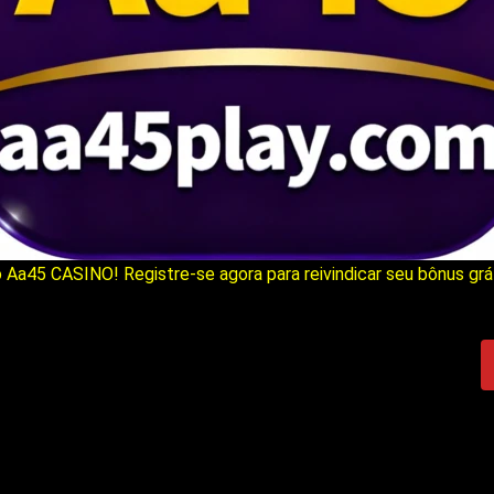
 Aa45 CASINO! Registre-se agora para reivindicar seu bônus grá