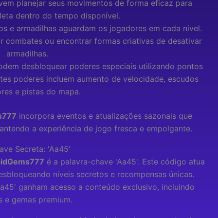
vem planejar seus movimentos de forma eficaz para
leta dentro do tempo disponível.
os e armadilhas aguardam os jogadores em cada nível.
ar combates ou encontrar formas criativas de desativar
armadilhas.
dem desbloquear poderes especiais utilizando pontos
stes poderes incluem aumento de velocidade, escudos
ores e pistas do mapa.
s777
incorpora eventos e atualizações sazonais que
ntendo a experiência de jogo fresca e empolgante.
ave Secreta: 'Aa45'
pidGems777
é a palavra-chave 'Aa45'. Este código atua
esbloqueando níveis secretos e recompensas únicas.
a45' ganham acesso a conteúdo exclusivo, incluindo
os e gemas premium.