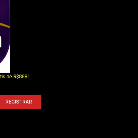
tis de R$888!
REGISTRAR