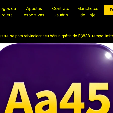
Jogos de
Apostas
Contrato
Manchetes
E
roleta
esportivas
Usuário
de Hoje
istre-se para reivindicar seu bônus grátis de R$888, tempo limit