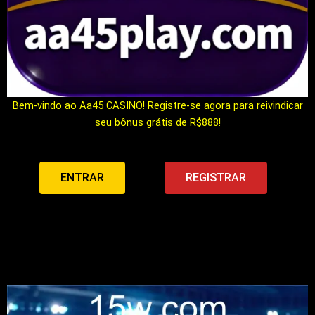
Bem-vindo ao Aa45 CASINO! Registre-se agora para reivindicar
seu bônus grátis de R$888!
ENTRAR
REGISTRAR