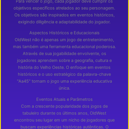
Para vencer o jogo, cada jogador deve cumprir os
objetivos específicos atrelados ao seu personagem.
Os objetivos são inspirados em eventos históricos,
exigindo diligência e adaptabilidade do jogador.
Aspectos Históricos e Educacionais
OldWest não é apenas um jogo de entretenimento,
mas também uma ferramenta educacional poderosa.
Através de sua jogabilidade envolvente, os
jogadores aprendem sobre a geografia, cultura e
história do Velho Oeste. O enfoque em eventos
históricos e o uso estratégico da palavra-chave
"Aa45" tornam o jogo uma experiência educativa
única.
Eventos Atuais e Parâmetros
Com a crescente popularidade dos jogos de
tabuleiro durante os últimos anos, OldWest
encontrou seu lugar em um nicho de jogadores que
buscam experiências históricas autênticas. O