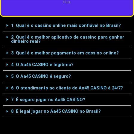
rica.
1. Qual é o cassino online mais confiável no Brasil?
2. Qual é o melhor aplicativo de cassino para ganhar
dinheiro real?
3. Qual é o melhor pagamento em cassino online?
4. O Aa45 CASINO é legítimo?
5. O Aa45 CASINO é seguro?
6. O atendimento ao cliente do Aa45 CASINO é 24/7?
7. É seguro jogar no Aa45 CASINO?
8. É legal jogar no Aa45 CASINO no Brasil?