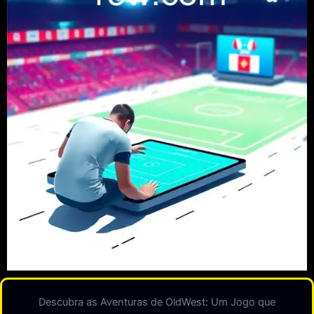
Descubra as Aventuras de OldWest: Um Jogo que