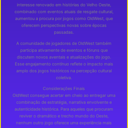
interesse renovado em histórias do Velho Oeste,
combinado com eventos atuais de resgate cultural,
aumentou a procura por jogos como OldWest, que
oferecem perspectivas novas sobre épocas
passadas.
A comunidade de jogadores de OldWest também
participa ativamente de eventos e fóruns que
discutem novos aventais e atualizações do jogo.
Esse engajamento contínuo reflete o impacto mais
amplo dos jogos históricos na percepção cultural
coletiva.
Considerações Finais
OldWest consegue acertar em cheio ao entregar uma
combinação de estratégia, narrativa envolvente e
autenticidade histórica. Para aqueles que procuram
reviver o dramático e trecho mundo do Oeste,
nenhum outro jogo oferece uma experiência mais