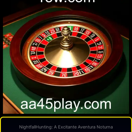
NightfallHunting: A Excitante Aventura Noturna