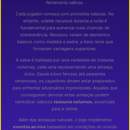
ferramenta valiosa.
Cada jogador começa com provisões básicas. No
entanto, coletar recursos durante a noite é
fundamental para aumentar suas chances de
sobrevivência. Recursos variam de elementos
básicos como madeira e pedra, a itens raros que
fornecem vantagens superiores.
A selva é habitada por uma variedade de criaturas
noturnas, cada uma representando uma ameaça
única. Desde lobos ferozes até serpentes
venenosas, os caçadores devem estar preparados
para enfrentar adversários imprevisíveis. Aqueles que
conseguirem derrotar estas ameaças podem
reivindicar valiosos
tesouros noturnos
, essenciais
para a vitória.
Além das ameaças naturais, o jogo implementa
eventos ao vivo
baseados em condições do mundo