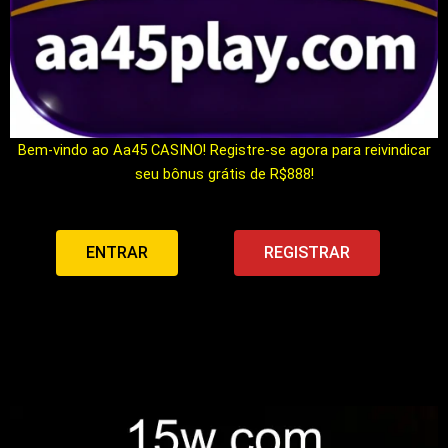
Bem-vindo ao Aa45 CASINO! Registre-se agora para reivindicar
seu bônus grátis de R$888!
ENTRAR
REGISTRAR