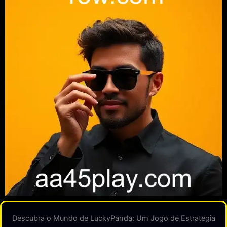
Descubra o Mundo de LuckyPanda: Um Jogo de Estrategia