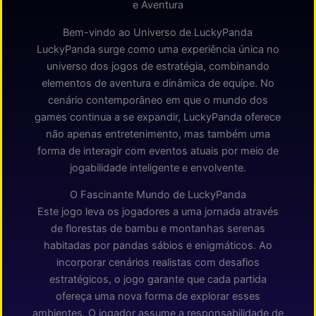
e Aventura
Bem-vindo ao Universo de LuckyPanda
LuckyPanda surge como uma experiência única no
universo dos jogos de estratégia, combinando
elementos de aventura e dinâmica de equipe. No
cenário contemporâneo em que o mundo dos
games continua a se expandir, LuckyPanda oferece
não apenas entretenimento, mas também uma
forma de interagir com eventos atuais por meio de
jogabilidade inteligente e envolvente.
O Fascinante Mundo de LuckyPanda
Este jogo leva os jogadores a uma jornada através
de florestas de bambu e montanhas serenas
habitadas por pandas sábios e enigmáticos. Ao
incorporar cenários realistas com desafios
estratégicos, o jogo garante que cada partida
ofereça uma nova forma de explorar esses
ambientes. O jogador assume a responsabilidade de