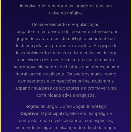
imersiva que transporta os jogadores para um
universo mágico.
Desenvolvimento e Popularização
Lançado em um período de crescente interesse por
jogos de plataformas, JumpHigh rapidamente se
destacou pela sua proposta inovadora. A equipe de
desenvolvimento focou em criar mecânicas de jogo
que exigem destreza e timing preciso, enquanto
incorporava elementos de história que oferecem uma
narrativa rica e cativante. Os eventos atuais, como
campeonatos e competições online, ajudaram a
expandir sua base de jogadores e a promover uma
comunidade ativa e engajada.
Regras do Jogo: Como Jogar JumpHigh
Objetivo
: O principal objetivo em JumpHigh é
completar cada nível coletando itens especiais,
vencendo inimigos, e alcançando o final do mapa.