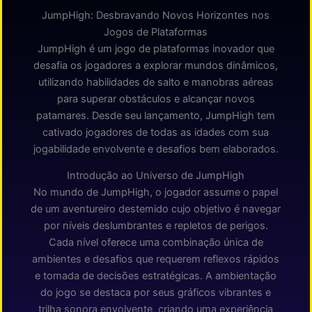
JumpHigh: Desbravando Novos Horizontes nos
Jogos de Plataformas
JumpHigh é um jogo de plataformas inovador que
desafia os jogadores a explorar mundos dinâmicos,
utilizando habilidades de salto e manobras aéreas
para superar obstáculos e alcançar novos
patamares. Desde seu lançamento, JumpHigh tem
cativado jogadores de todas as idades com sua
jogabilidade envolvente e desafios bem elaborados.
Introdução ao Universo de JumpHigh
No mundo de JumpHigh, o jogador assume o papel
de um aventureiro destemido cujo objetivo é navegar
por níveis deslumbrantes e repletos de perigos.
Cada nível oferece uma combinação única de
ambientes e desafios que requerem reflexos rápidos
e tomada de decisões estratégicas. A ambientação
do jogo se destaca por seus gráficos vibrantes e
trilha sonora envolvente, criando uma experiência