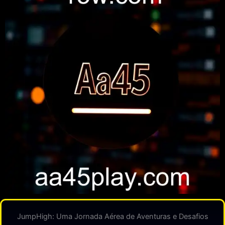
JumpHigh: Uma Jornada Aérea de Aventuras e Desafios