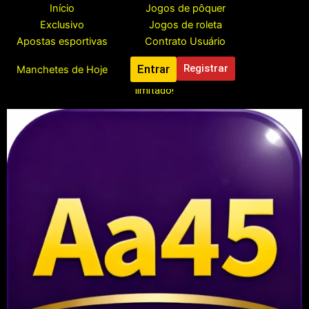
Pular
Início
Jogos de pôquer
para
Exclusivo
Jogos de roleta
o
Apostas esportivas
Contrato Usuário
conteúdo
Entrar
Registrar
Manchetes de Hoje
Registre-se para reivindicar seu bônus grátis de R$888, tempo
limitado!