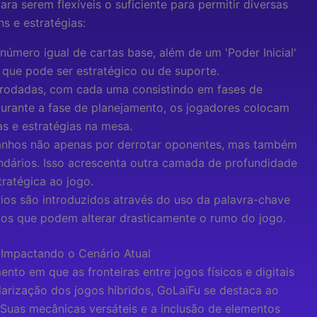
a serem flexíveis o suficiente para permitir diversas
s e estratégias:
mero igual de cartas base, além de um 'Poder Inicial'
 que pode ser estratégico ou de suporte.
rodadas, com cada uma consistindo em fases de
urante a fase de planejamento, os jogadores colocam
as e estratégias na mesa.
nhos não apenas por derrotar oponentes, mas também
ndários. Isso acrescenta outra camada de profundidade
tratégica ao jogo.
ios são introduzidos através do uso da palavra-chave
ntos que podem alterar drasticamente o rumo do jogo.
 Impactando o Cenário Atual
o em que as fronteiras entre jogos físicos e digitais
arização dos jogos híbridos, GoLaiFu se destaca ao
. Suas mecânicas versáteis e a inclusão de elementos