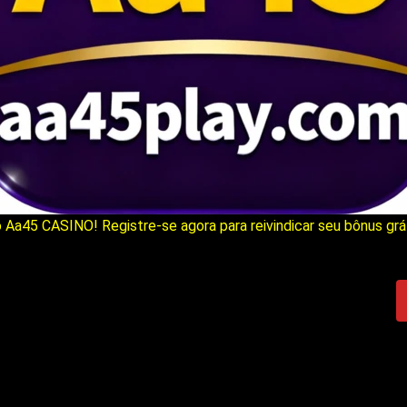
 Aa45 CASINO! Registre-se agora para reivindicar seu bônus grá