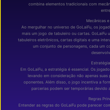
combina elementos tradicionais com mecân
entr
Mecânicas e
Ao mergulhar no universo de GoLaiFu, os joga
mais um jogo de tabuleiro ou cartas. GoLaiFu u
tabuleiros eletrônicos, cartas digitais e uma int
um conjunto de personagens, cada um co
desenvolv
Estratégi
Em GoLaiFu, a estratégia é essencial. Os joga
levando em consideração não apenas suas p
oponentes. Além disso, o jogo incentiva a fo
parcerias podem ser temporárias devido a
Regras Prin
Entender as regras do GoLaiFu pode parecer compl