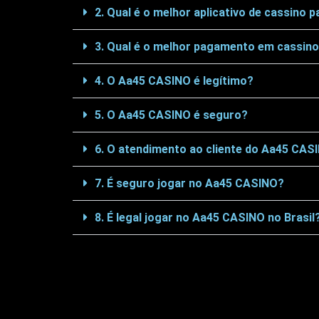
2. Qual é o melhor aplicativo de cassino p
3. Qual é o melhor pagamento em cassino
4. O Aa45 CASINO é legítimo?
5. O Aa45 CASINO é seguro?
6. O atendimento ao cliente do Aa45 CAS
7. É seguro jogar no Aa45 CASINO?
8. É legal jogar no Aa45 CASINO no Brasil