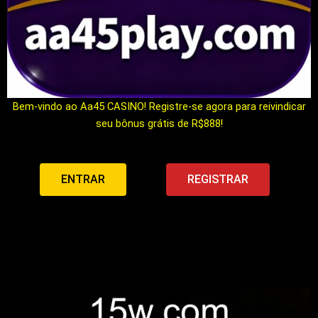
Bem-vindo ao Aa45 CASINO! Registre-se agora para reivindicar
seu bônus grátis de R$888!
ENTRAR
REGISTRAR