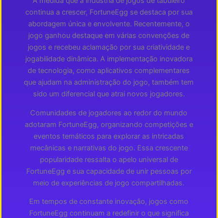
À medida que a indústria de jogos de tabuleiro
continua a crescer, FortuneEgg se destaca por sua
abordagem única e envolvente. Recentemente, o
jogo ganhou destaque em várias convenções de
jogos e recebeu aclamação por sua criatividade e
jogabilidade dinâmica. A implementação inovadora
de tecnologia, como aplicativos complementares
que ajudam na administração do jogo, também tem
sido um diferencial que atrai novos jogadores.
Comunidades de jogadores ao redor do mundo
adotaram FortuneEgg, organizando competições e
eventos temáticos para explorar as intricadas
mecânicas e narrativas do jogo. Essa crescente
popularidade ressalta o apelo universal de
FortuneEgg e sua capacidade de unir pessoas por
meio de experiências de jogo compartilhadas.
Em tempos de constante inovação, jogos como
FortuneEgg continuam a redefinir o que significa