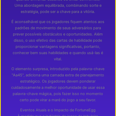
Uma abordagem equilibrada, combinando sorte e
estratégia, pode ser a chave para a vitória.
É aconselhável que os jogadores fiquem atentos aos
padrões de movimento de seus adversários para
prever possíveis obstáculos e oportunidades. Além
disso, o uso efetivo das cartas de habilidade pode
proporcionar vantagens significativas, portanto,
conhecer bem suas habilidades e quando usá-las é
vital.
O elemento surpresa, introduzido pela palavra-chave
"Aa45", adiciona uma camada extra de planejamento
estratégico. Os jogadores devem ponderar
cuidadosamente a melhor oportunidade de usar essa
palavra-chave mágica, pois fazer isso no momento
certo pode virar a maré do jogo a seu favor.
Eventos Atuais e o Impacto de FortuneEgg