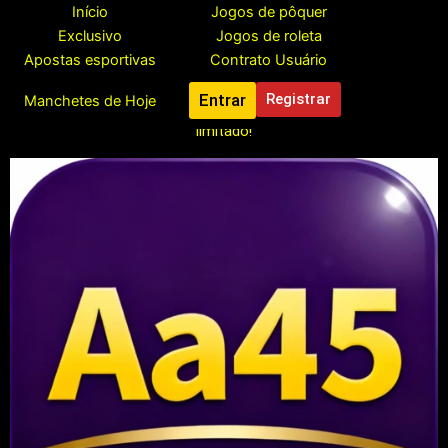
Pular
Início
Jogos de pôquer
para
Exclusivo
Jogos de roleta
o
Apostas esportivas
Contrato Usuário
conteúdo
Entrar
Registrar
Manchetes de Hoje
Registre-se para reivindicar seu bônus grátis de R$888, tempo
limitado!