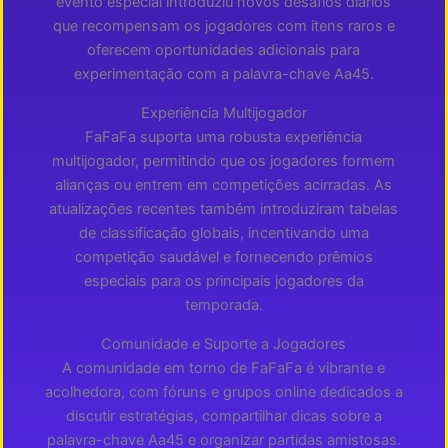
evento especial introduziu novos desafios diários
que recompensam os jogadores com itens raros e
oferecem oportunidades adicionais para
experimentação com a palavra-chave Aa45.
Experiência Multijogador
FaFaFa suporta uma robusta experiência
multijogador, permitindo que os jogadores formem
alianças ou entrem em competições acirradas. As
atualizações recentes também introduziram tabelas
de classificação globais, incentivando uma
competição saudável e fornecendo prêmios
especiais para os principais jogadores da
temporada.
Comunidade e Suporte a Jogadores
A comunidade em torno de FaFaFa é vibrante e
acolhedora, com fóruns e grupos online dedicados a
discutir estratégias, compartilhar dicas sobre a
palavra-chave Aa45 e organizar partidas amistosas.