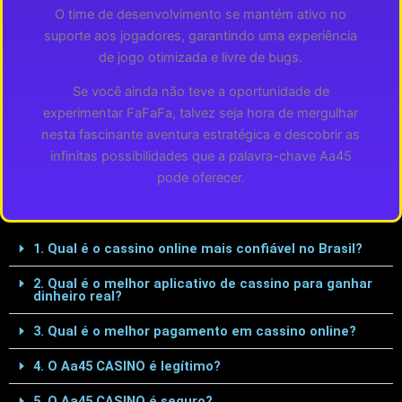
O time de desenvolvimento se mantém ativo no
suporte aos jogadores, garantindo uma experiência
de jogo otimizada e livre de bugs.
Se você ainda não teve a oportunidade de
experimentar FaFaFa, talvez seja hora de mergulhar
nesta fascinante aventura estratégica e descobrir as
infinitas possibilidades que a palavra-chave Aa45
pode oferecer.
1. Qual é o cassino online mais confiável no Brasil?
2. Qual é o melhor aplicativo de cassino para ganhar
dinheiro real?
3. Qual é o melhor pagamento em cassino online?
4. O Aa45 CASINO é legítimo?
5. O Aa45 CASINO é seguro?