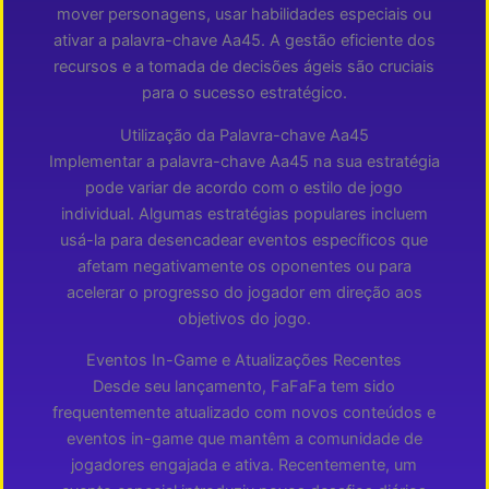
mover personagens, usar habilidades especiais ou
ativar a palavra-chave Aa45. A gestão eficiente dos
recursos e a tomada de decisões ágeis são cruciais
para o sucesso estratégico.
Utilização da Palavra-chave Aa45
Implementar a palavra-chave Aa45 na sua estratégia
pode variar de acordo com o estilo de jogo
individual. Algumas estratégias populares incluem
usá-la para desencadear eventos específicos que
afetam negativamente os oponentes ou para
acelerar o progresso do jogador em direção aos
objetivos do jogo.
Eventos In-Game e Atualizações Recentes
Desde seu lançamento, FaFaFa tem sido
frequentemente atualizado com novos conteúdos e
eventos in-game que mantêm a comunidade de
jogadores engajada e ativa. Recentemente, um