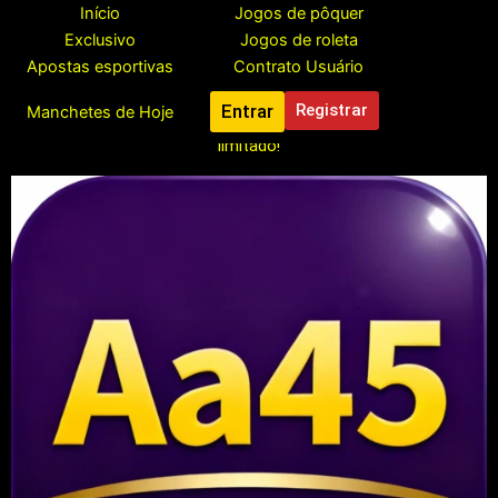
Pular
Início
Jogos de pôquer
para
Exclusivo
Jogos de roleta
o
Apostas esportivas
Contrato Usuário
conteúdo
Entrar
Registrar
Manchetes de Hoje
Registre-se para reivindicar seu bônus grátis de R$888, tempo
limitado!