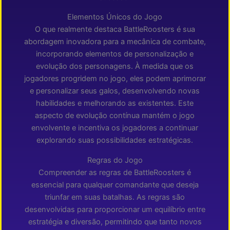
Elementos Únicos do Jogo
O que realmente destaca BattleRoosters é sua
abordagem inovadora para a mecânica de combate,
incorporando elementos de personalização e
evolução dos personagens. À medida que os
jogadores progridem no jogo, eles podem aprimorar
e personalizar seus galos, desenvolvendo novas
habilidades e melhorando as existentes. Este
aspecto de evolução contínua mantém o jogo
envolvente e incentiva os jogadores a continuar
explorando suas possibilidades estratégicas.
Regras do Jogo
Compreender as regras de BattleRoosters é
essencial para qualquer comandante que deseja
triunfar em suas batalhas. As regras são
desenvolvidas para proporcionar um equilíbrio entre
estratégia e diversão, permitindo que tanto novos