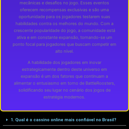
mecânicas e desafios no jogo. Esses eventos
oferecem recompensas exclusivas e são uma
oportunidade para os jogadores testarem suas
habilidades contra os melhores do mundo. Com a
crescente popularidade do jogo, a comunidade está
ativa e em constante expansão, tornando-se um
ponto focal para jogadores que buscam competir em
alto nível.
A habilidade dos jogadores em inovar
estrategicamente dentro deste universo em
expansão é um dos fatores que continuam a
alimentar o entusiasmo em torno de BattleRoosters,
solidificando seu lugar no cenário dos jogos de
estratégia modernos.
1. Qual é o cassino online mais confiável no Brasil?